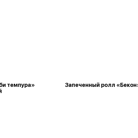
би темпура»
Запеченный ролл «Бекон
й