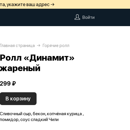
та, укажите ваш адрес →
Войти
Главная страница
Горячие ролл
Ролл «Динамит»
жареный
299 ₽
В корзину
Сливочный сыр, бекон, копчёная курица ,
помидор, соус сладкий Чили