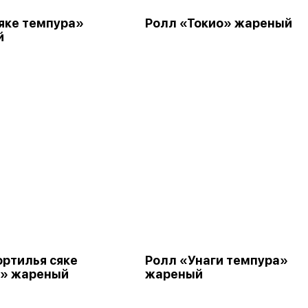
яке темпура»
Ролл «Токио» жареный
й
ортилья сяке
Ролл «Унаги темпура»
» жареный
жареный