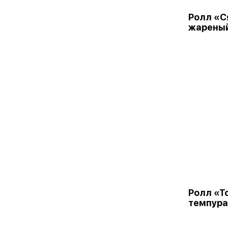
Ролл «С
жарены
Ролл «Т
темпура