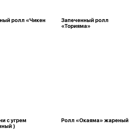
ный ролл «Чикен
Запеченный ролл
«Торияма»
ни с угрем
Ролл «Окаяма» жареный
нный )