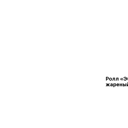
Ролл «Э
жарены