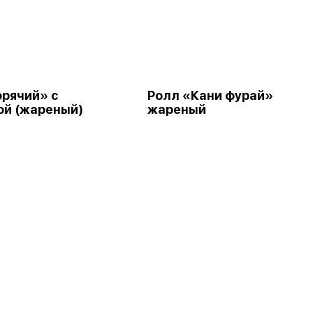
орячий» с
Ролл «Кани фурай»
ой (жареный)
жареный