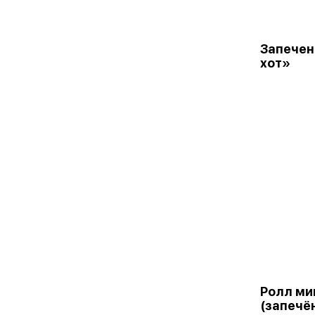
Запечен
хот»
Ролл ми
(запечё