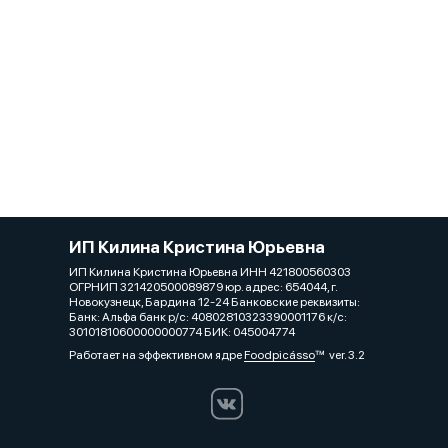
ИП Килина Кристина Юрьевна
ИП Килина Кристина Юрьевна ИНН 421800560303
ОГРНИП 321420500089879 юр. адрес: 654044, г.
Новокузнецк, Бардина 12-24 Банковские реквизиты:
Банк: Альфа банк р/с: 40802810323390001176 к/с:
30101810600000000774 БИК: 045004774
Работает на эффективном ядре
Foodpicásso
ver. 3.2