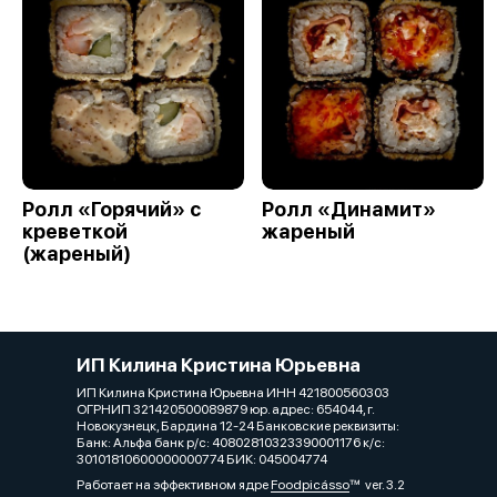
Ролл «Горячий» с
Ролл «Динамит»
креветкой
жареный
(жареный)
ИП Килина Кристина Юрьевна
ИП Килина Кристина Юрьевна ИНН 421800560303
ОГРНИП 321420500089879 юр. адрес: 654044, г.
Новокузнецк, Бардина 12-24 Банковские реквизиты:
Банк: Альфа банк р/с: 40802810323390001176 к/с:
30101810600000000774 БИК: 045004774
Работает на эффективном ядре
Foodpicásso
ver. 3.2