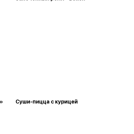
»
Суши-пицца с курицей