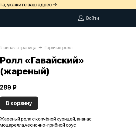
та, укажите ваш адрес →
Войти
Главная страница
Горячие ролл
Ролл «Гавайский»
(жареный)
289 ₽
В корзину
Жареный ролл с копчёной курицей, ананас,
моцарелла,чесночно-грибной соус