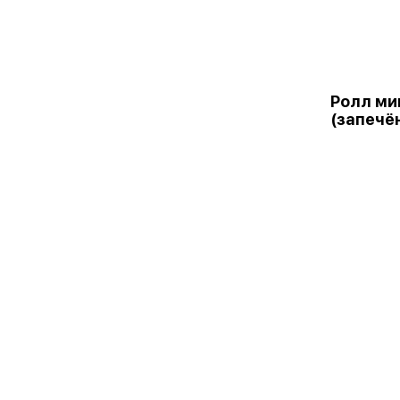
Ролл ми
(запечё