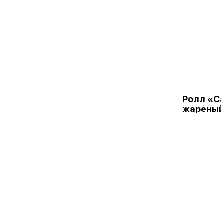
Ролл «С
жарены