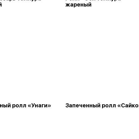
й
жареный
ный ролл «Унаги»
Запеченный ролл «Сайко