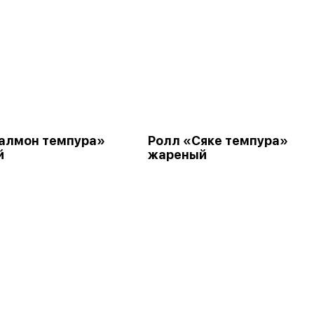
алмон темпура»
Ролл «Сяке темпура»
й
жареный