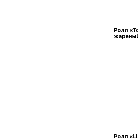
Ролл «Т
жарены
Ролл «Ц