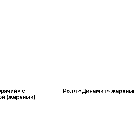
орячий» с
Ролл «Динамит» жарены
ой (жареный)