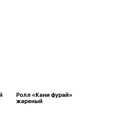
й
Ролл «Кани фурай»
жареный