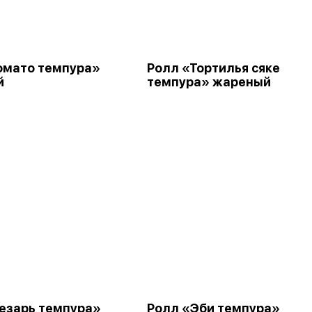
омато темпура»
Ролл «Тортилья сяке
й
темпура» жареный
езарь темпура»
Ролл «Эби темпура»