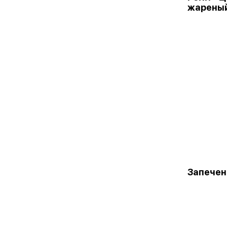
жарены
Запечен