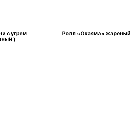
ни с угрем
Ролл «Окаяма» жареный
нный )