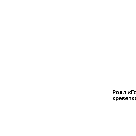
Ролл «Г
креветк