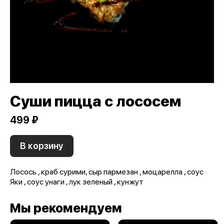
Суши пицца с лососем
499 ₽
В корзину
Лосось , краб сурими, сыр пармезан , моцарелла , соус
Яки , соус унаги , лук зеленый , кунжут
Мы рекомендуем