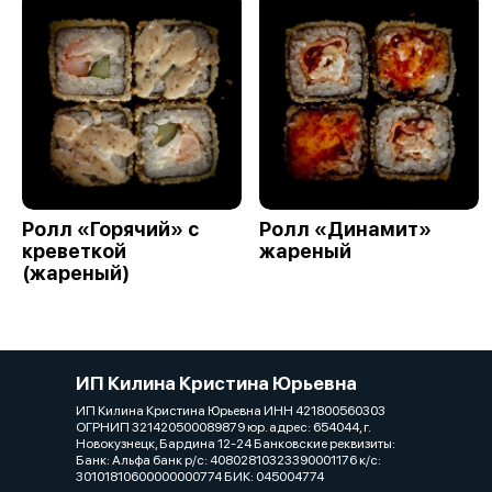
Ролл «Горячий» с
Ролл «Динамит»
креветкой
жареный
(жареный)
ИП Килина Кристина Юрьевна
ИП Килина Кристина Юрьевна ИНН 421800560303
ОГРНИП 321420500089879 юр. адрес: 654044, г.
Новокузнецк, Бардина 12-24 Банковские реквизиты:
Банк: Альфа банк р/с: 40802810323390001176 к/с:
30101810600000000774 БИК: 045004774