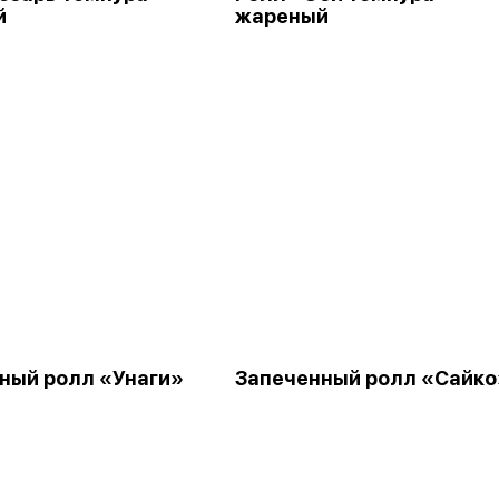
й
жареный
ный ролл «Унаги»
Запеченный ролл «Сайко