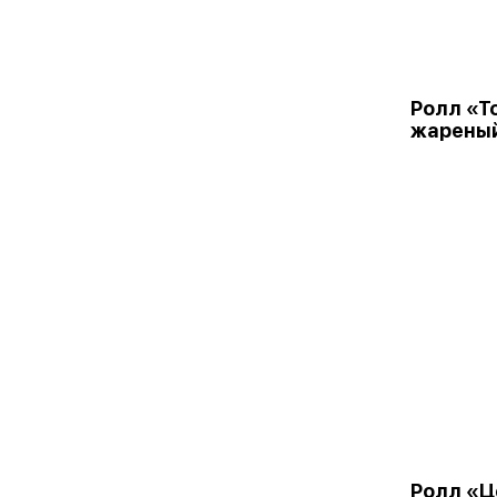
Ролл «Т
жарены
Ролл «Ц