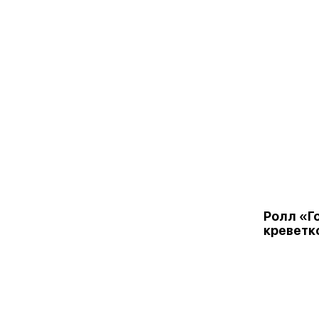
Ролл «Г
креветк