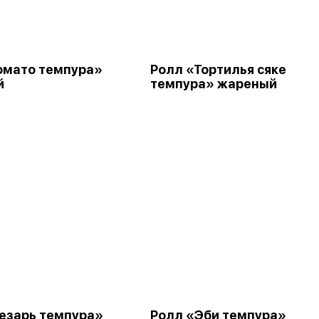
омато темпура»
Ролл «Тортилья сяке
й
темпура» жареный
езарь темпура»
Ролл «Эби темпура»