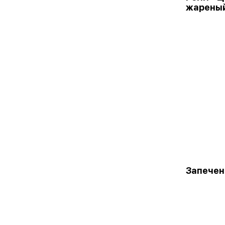
жарены
Запечен