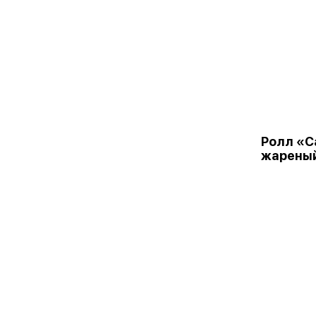
Ролл «С
жарены