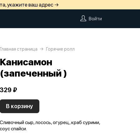
та, укажите ваш адрес →
Войти
Главная страница
Горячие ролл
Канисамон
(запеченный )
329 ₽
В корзину
Сливочный сыр, лосось, огурец, краб сурими,
соус спайси.