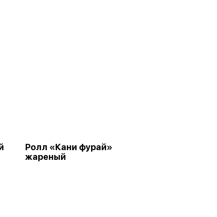
й
Ролл «Кани фурай»
жареный