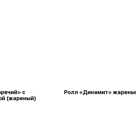
орячий» с
Ролл «Динамит» жарены
ой (жареный)