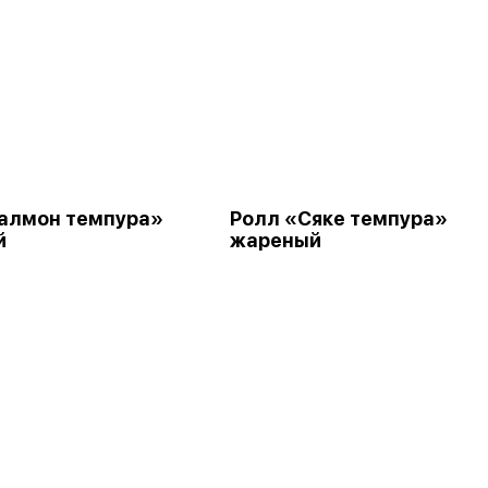
алмон темпура»
Ролл «Сяке темпура»
й
жареный