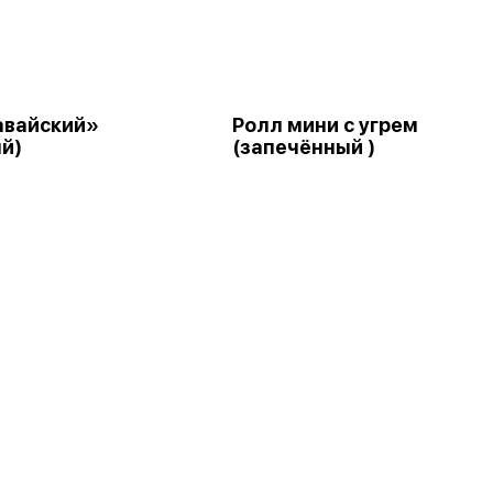
авайский»
Ролл мини с угрем
й)
(запечённый )