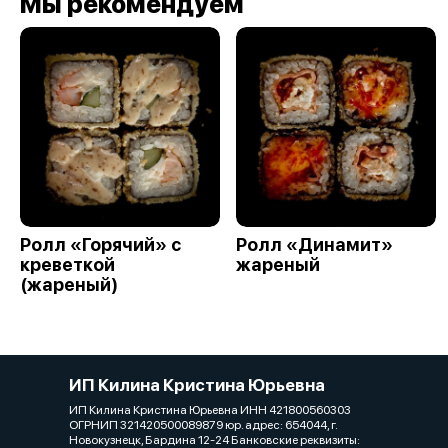
Мы рекомендуем
Ролл «Горячий» с
Ролл «Динамит»
креветкой
жареный
(жареный)
ИП Килина Кристина Юрьевна
ИП Килина Кристина Юрьевна ИНН 421800560303
ОГРНИП 321420500089879 юр. адрес: 654044, г.
Новокузнецк, Бардина 12-24 Банковские реквизиты: