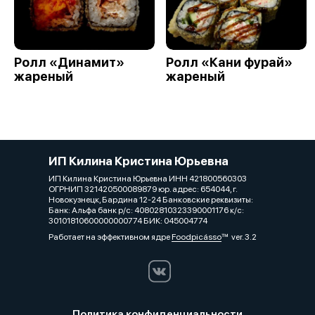
Ролл «Динамит»
Ролл «Кани фурай»
жареный
жареный
ИП Килина Кристина Юрьевна
ИП Килина Кристина Юрьевна ИНН 421800560303
ОГРНИП 321420500089879 юр. адрес: 654044, г.
Новокузнецк, Бардина 12-24 Банковские реквизиты:
Банк: Альфа банк р/с: 40802810323390001176 к/с:
30101810600000000774 БИК: 045004774
Работает на эффективном ядре
Foodpicásso
ver. 3.2
Политика конфиденциальности