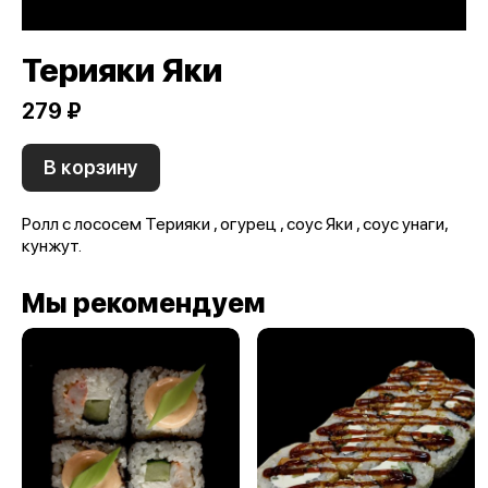
Терияки Яки
279 ₽
В корзину
Ролл с лососем Терияки , огурец , соус Яки , соус унаги,
кунжут.
Мы рекомендуем