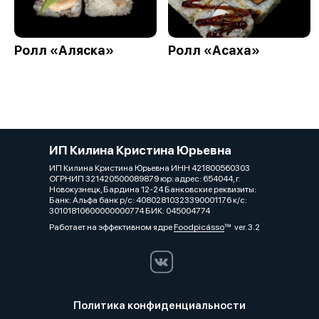
Ролл «Аляска»
Ролл «Асаха»
ИП Килина Кристина Юрьевна
ИП Килина Кристина Юрьевна ИНН 421800560303
ОГРНИП 321420500089879 юр. адрес: 654044, г.
Новокузнецк, Бардина 12-24 Банковские реквизиты:
Банк: Альфа банк р/с: 40802810323390001176 к/с:
30101810600000000774 БИК: 045004774
Работает на эффективном ядре
Foodpicásso
ver. 3.2
Политика конфиденциальности