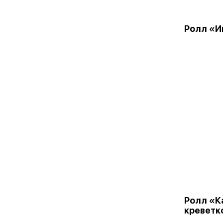
Ролл «И
Ролл «К
креветк