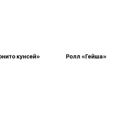
онито кунсей»
Ролл «Гейша»