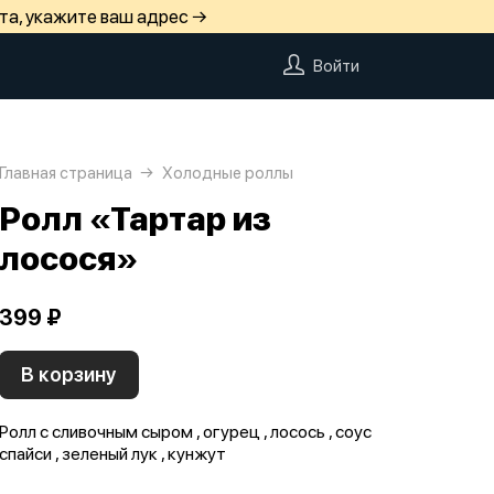
та, укажите ваш адрес →
Войти
Главная страница
Холодные роллы
Ролл «Тартар из
лосося»
399 ₽
В корзину
Ролл с сливочным сыром , огурец , лосось , соус
спайси , зеленый лук , кунжут