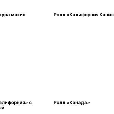
кура маки»
Ролл «Калифорния Кани»
алифорния» с
Ролл «Канада»
ой