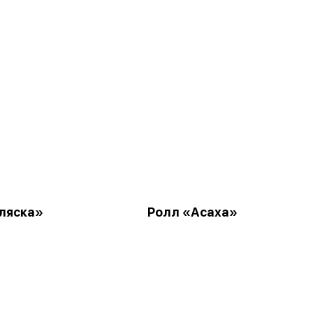
ляска»
Ролл «Асаха»