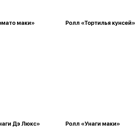
омато маки»
Ролл «Тортилья кунсей»
наги Дэ Люкс»
Ролл «Унаги маки»