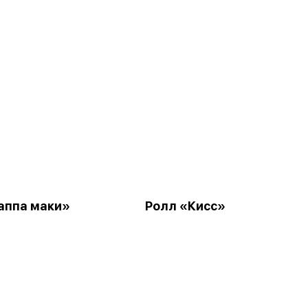
аппа маки»
Ролл «Кисс»