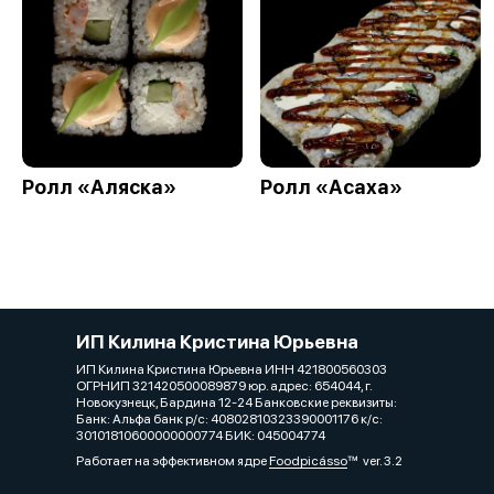
Ролл «Аляска»
Ролл «Асаха»
ИП Килина Кристина Юрьевна
ИП Килина Кристина Юрьевна ИНН 421800560303
ОГРНИП 321420500089879 юр. адрес: 654044, г.
Новокузнецк, Бардина 12-24 Банковские реквизиты:
Банк: Альфа банк р/с: 40802810323390001176 к/с:
30101810600000000774 БИК: 045004774
Работает на эффективном ядре
Foodpicásso
ver. 3.2