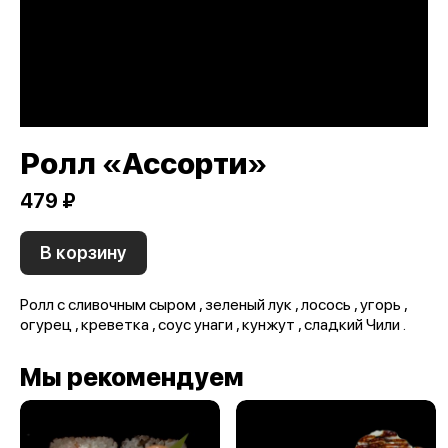
Ролл «Ассорти»
479 ₽
В корзину
Ролл с сливочным сыром , зеленый лук , лосось , угорь ,
огурец , креветка , соус унаги , кунжут , сладкий Чили .
Мы рекомендуем