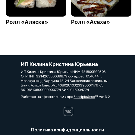
Ролл «Аляска»
Ролл «Асаха»
ИП Килина Кристина Юрьевна
ИП Килина Кристина Юрьевна ИНН 421800560303
ОГРНИП 321420500089879 юр. адрес: 654044, г.
Новокузнецк, Бардина 12-24 Банковские реквизиты:
Банк: Альфа банк р/с: 40802810323390001176 к/с:
30101810600000000774 БИК: 045004774
Работает на эффективном ядре
Foodpicásso
ver. 3.2
Политика конфиденциальности