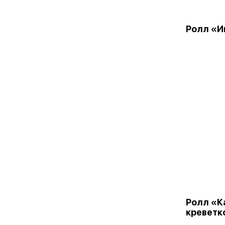
Ролл «И
Ролл «К
креветк