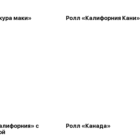
кура маки»
Ролл «Калифорния Кани»
алифорния» с
Ролл «Канада»
ой