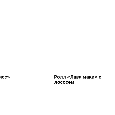
исс»
Ролл «Лава маки» с
лососем