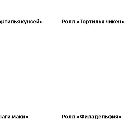
ортилья кунсей»
Ролл «Тортилья чикен»
наги маки»
Ролл «Филадельфия»