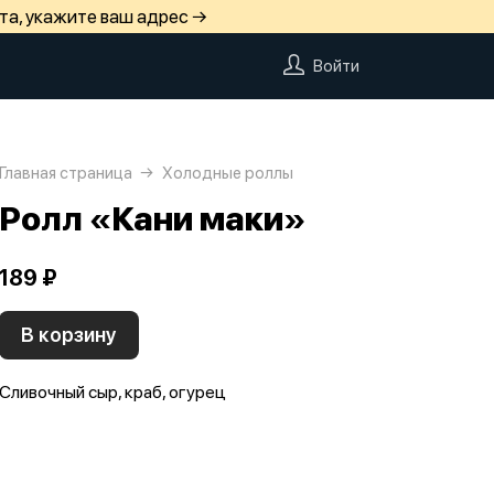
та, укажите ваш адрес →
Войти
Главная страница
Холодные роллы
Ролл «Кани маки»
189 ₽
В корзину
Сливочный сыр, краб, огурец