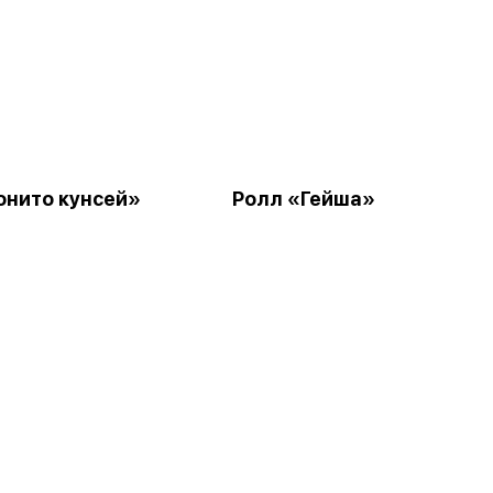
онито кунсей»
Ролл «Гейша»