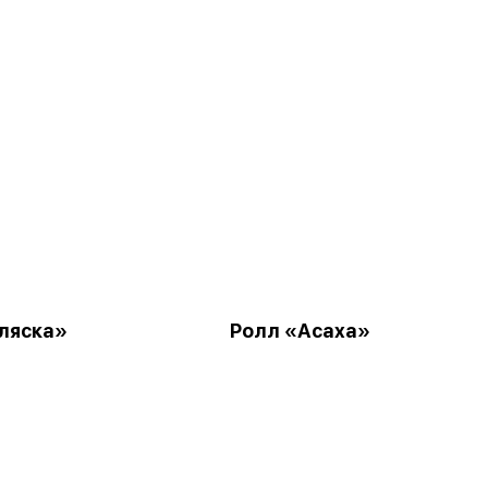
ляска»
Ролл «Асаха»