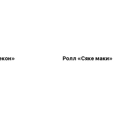
екон»
Ролл «Сяке маки»