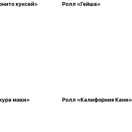
онито кунсей»
Ролл «Гейша»
кура маки»
Ролл «Калифорния Кани»