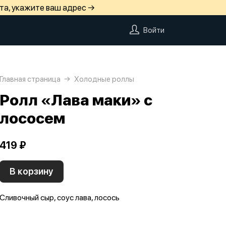
та, укажите ваш адрес →
Войти
Главная страница
Холодные роллы
Ролл «Лава маки» с
лососем
419 ₽
В корзину
Сливочный сыр, соус лава, лосось