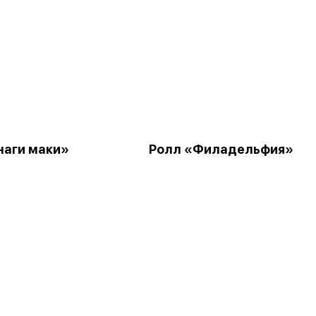
наги маки»
Ролл «Филадельфия»