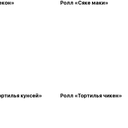
екон»
Ролл «Сяке маки»
ортилья кунсей»
Ролл «Тортилья чикен»