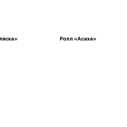
ляска»
Ролл «Асаха»