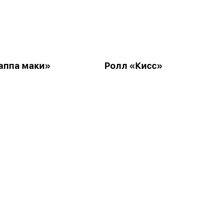
аппа маки»
Ролл «Кисс»