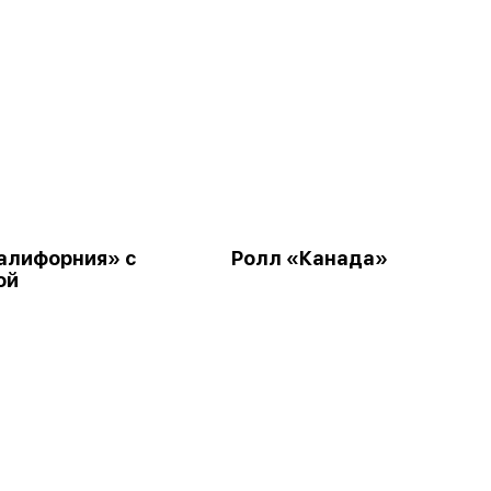
алифорния» с
Ролл «Канада»
ой