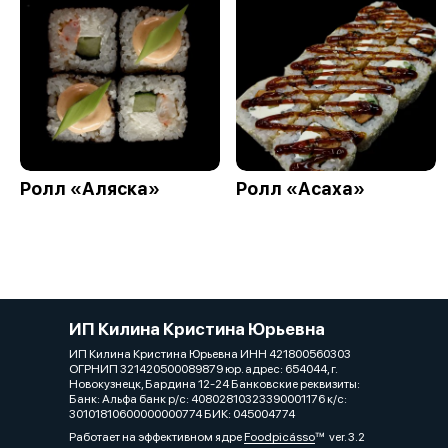
Ролл «Аляска»
Ролл «Асаха»
ИП Килина Кристина Юрьевна
ИП Килина Кристина Юрьевна ИНН 421800560303
ОГРНИП 321420500089879 юр. адрес: 654044, г.
Новокузнецк, Бардина 12-24 Банковские реквизиты:
Банк: Альфа банк р/с: 40802810323390001176 к/с:
30101810600000000774 БИК: 045004774
Работает на эффективном ядре
Foodpicásso
ver. 3.2