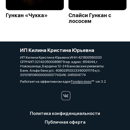
Гункан «Чукка»
Спайси Гункан с
лососем
ИП Килина Кристина Юрьевна
ИП Килина Кристина Юрьевна ИНН 421800560303
ОГРНИП 321420500089879 юр. адрес: 654044, г.
Новокузнецк, Бардина 12-24 Банковские реквизиты:
Банк: Альфа банк р/с: 40802810323390001176 к/с:
30101810600000000774 БИК: 045004774
Работает на эффективном ядре
Foodpicásso
ver. 3.2
Политика конфиденциальности
Публичная оферта