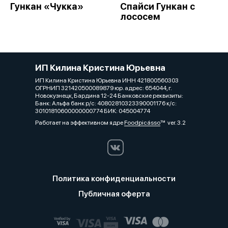
Гункан «Чукка»
Спайси Гункан с
лососем
ИП Килина Кристина Юрьевна
ИП Килина Кристина Юрьевна ИНН 421800560303
ОГРНИП 321420500089879 юр. адрес: 654044, г.
Новокузнецк, Бардина 12-24 Банковские реквизиты:
Банк: Альфа банк р/с: 40802810323390001176 к/с:
30101810600000000774 БИК: 045004774
Работает на эффективном ядре
Foodpicásso
ver. 3.2
Политика конфиденциальности
Публичная оферта