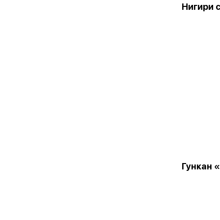
Нигири 
Гункан «