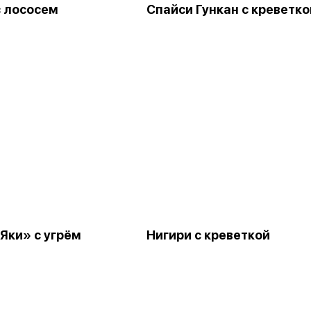
с лососем
Спайси Гункан с креветко
Яки» с угрём
Нигири с креветкой