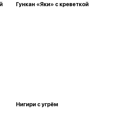
й
Гункан «Яки» с креветкой
Нигири с угрём