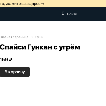
та, укажите ваш адрес →
Войти
Главная страница
Суши
Спайси Гункан с угрём
159 ₽
В корзину