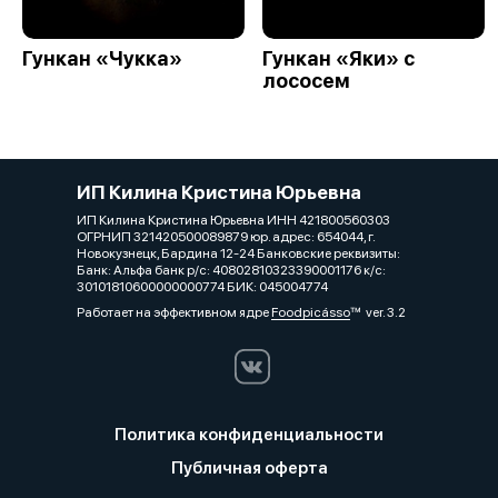
Гункан «Чукка»
Гункан «Яки» с
лососем
ИП Килина Кристина Юрьевна
ИП Килина Кристина Юрьевна ИНН 421800560303
ОГРНИП 321420500089879 юр. адрес: 654044, г.
Новокузнецк, Бардина 12-24 Банковские реквизиты:
Банк: Альфа банк р/с: 40802810323390001176 к/с:
30101810600000000774 БИК: 045004774
Работает на эффективном ядре
Foodpicásso
ver. 3.2
Политика конфиденциальности
Публичная оферта