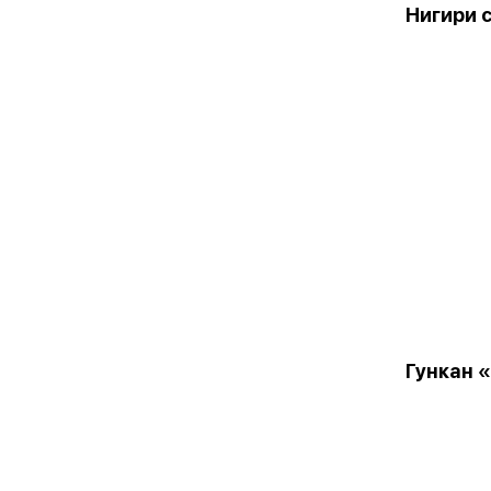
Нигири 
Гункан «