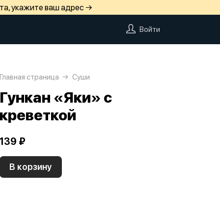
та, укажите ваш адрес →
Войти
Главная страница
Суши
Гункан «Яки» с
креветкой
139 ₽
В корзину