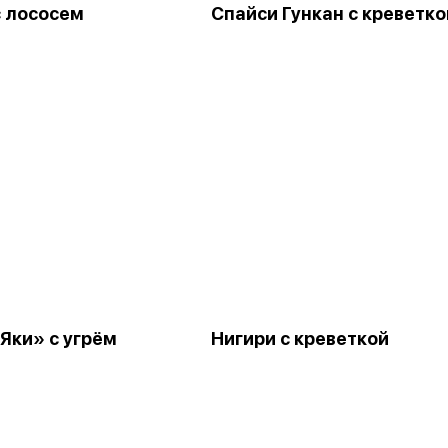
с лососем
Спайси Гункан с креветко
Яки» с угрём
Нигири с креветкой