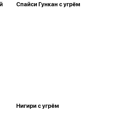
й
Спайси Гункан с угрём
Нигири с угрём