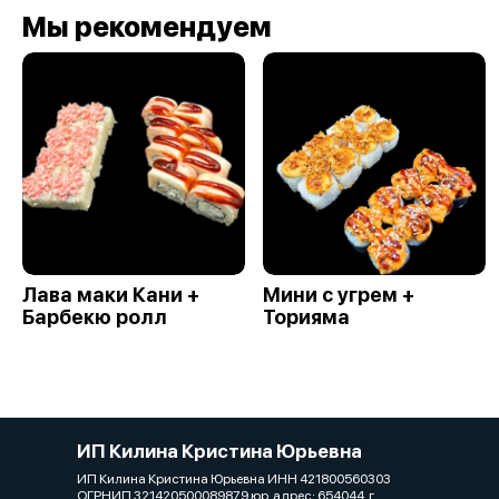
Мы рекомендуем
Лава маки Кани +
Мини с угрем +
Барбекю ролл
Торияма
ИП Килина Кристина Юрьевна
ИП Килина Кристина Юрьевна ИНН 421800560303
ОГРНИП 321420500089879 юр. адрес: 654044, г.