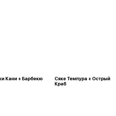
ки Кани + Барбекю
Сяке Темпура + Острый
Краб