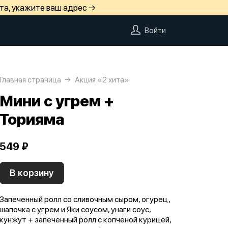
та, укажите ваш адрес →
Войти
Главная страница
Акция «2 хита»
Мини с угрем +
Торияма
549 ₽
В корзину
Запеченный ролл со сливочным сыром, огурец,
шапочка с угрем и Яки соусом, унаги соус,
кунжут + запеченный ролл с копченой курицей,