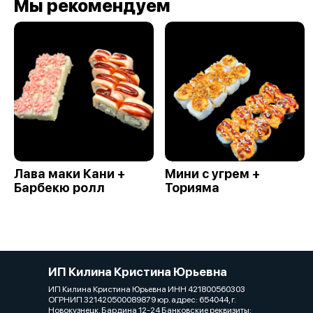
Мы рекомендуем
Лава маки Кани +
Мини с угрем +
Барбекю ролл
Торияма
ИП Килина Кристина Юрьевна
ИП Килина Кристина Юрьевна ИНН 421800560303
ОГРНИП 321420500089879 юр. адрес: 654044, г.
Новокузнецк, Бардина 12-24 Банковские реквизиты: