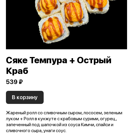
Сяке Темпура + Острый
Краб
539 ₽
В корзину
Жареный ролл со сливочным сыром, лососем, зеленым
луком + Ролл в кунжуте с крабовым сурими, огурец,
запеченный под шапочкой из соуса Кимчи, спайси и
сливочного сыра, унаги соус.