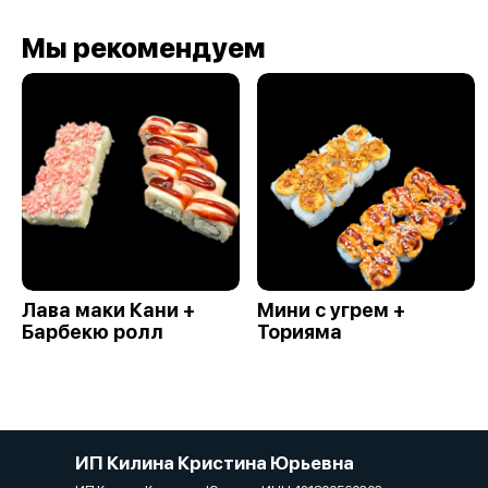
Мы рекомендуем
Лава маки Кани +
Мини с угрем +
Барбекю ролл
Торияма
ИП Килина Кристина Юрьевна