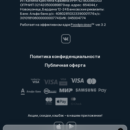
ИП Килина Кристина Юрьевна ИНН 421800560303
ОГРНИП 321420500089879 юр. адрес: 654044, г.
Новокузнецк, Бардина 12-24 Банковские реквизиты:
Банк: Альфа банк р/с: 40802810323390001176 к/с:
30101810600000000774 БИК: 045004774
Работает на эффективном ядре
Foodpicásso
ver. 3.2
Политика конфиденциальности
Публичная оферта
Акции, скидки, кэшбэк − в нашем приложении!