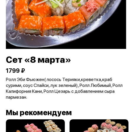
Сет «8 марта»
1799 ₽
Ролл Эби Фьюжен( лосось Терияки,креветка,краб
сурими, соус Спайси, лук зеленый), Ролл Любимый, Ролл
Калифорния Кани, Ролл Цезарь с добавлением сыра
пармезан.
Мы рекомендуем