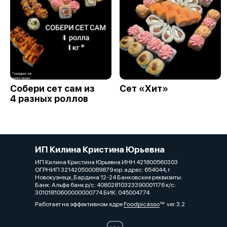
Собери сет сам из
Сет «Хит»
4 разных роллов
ИП Килина Кристина Юрьевна
ИП Килина Кристина Юрьевна ИНН 421800560303
ОГРНИП 321420500089879 юр. адрес: 654044, г.
Новокузнецк, Бардина 12-24 Банковские реквизиты:
Банк: Альфа банк р/с: 40802810323390001176 к/с:
30101810600000000774 БИК: 045004774
Работает на эффективном ядре
Foodpicásso
ver. 3.2