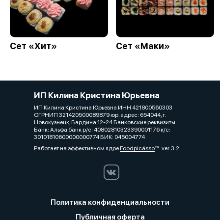
Сет «Хит»
Сет «Маки»
ИП Килина Кристина Юрьевна
ИП Килина Кристина Юрьевна ИНН 421800560303
ОГРНИП 321420500089879 юр. адрес: 654044, г.
Новокузнецк, Бардина 12-24 Банковские реквизиты:
Банк: Альфа банк р/с: 40802810323390001176 к/с:
30101810600000000774 БИК: 045004774
Работает на эффективном ядре
Foodpicásso
ver. 3.2
Политика конфиденциальности
Публичная оферта