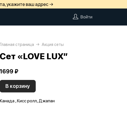
та, укажите ваш адрес →
Войти
Главная страница
Акция сеты
Сет «LOVE LUX”
1699 ₽
В корзину
Канада , Кисс ролл, Джапан