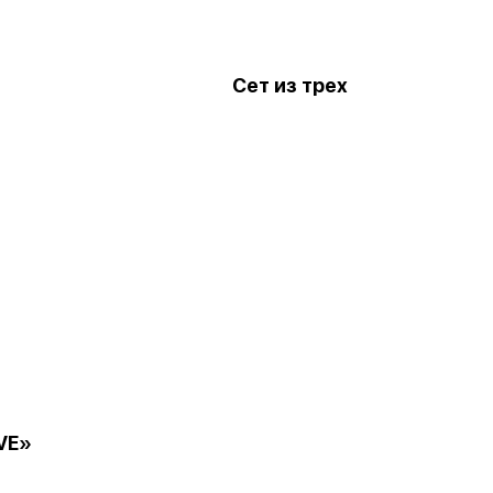
Сет из трех
VE»