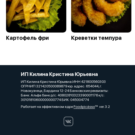
Картофель фри
Креветки темпура
ИП Килина Кристина Юрьевна
ИП Килина Кристина Юрьевна ИНН 421800560303
ОГРНИП 321420500089879 юр. адрес: 654044, г.
Новокузнецк, Бардина 12-24 Банковские реквизиты:
Банк: Альфа банк р/с: 40802810323390001176 к/с:
30101810600000000774 БИК: 045004774
Работает на эффективном ядре
Foodpicásso
ver. 3.2