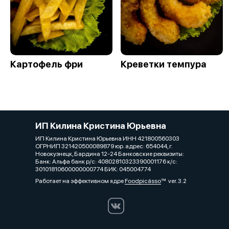
Картофель фри
Креветки темпура
ИП Килина Кристина Юрьевна
ИП Килина Кристина Юрьевна ИНН 421800560303
ОГРНИП 321420500089879 юр. адрес: 654044, г.
Новокузнецк, Бардина 12-24 Банковские реквизиты:
Банк: Альфа банк р/с: 40802810323390001176 к/с:
30101810600000000774 БИК: 045004774
Работает на эффективном ядре
Foodpicásso
ver. 3.2