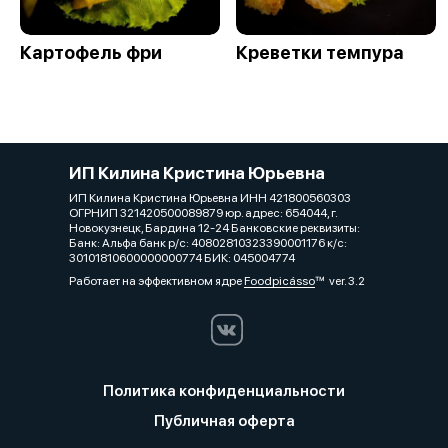
Картофель фри
Креветки темпура
ИП Килина Кристина Юрьевна
ИП Килина Кристина Юрьевна ИНН 421800560303
ОГРНИП 321420500089879 юр. адрес: 654044, г.
Новокузнецк, Бардина 12-24 Банковские реквизиты:
Банк: Альфа банк р/с: 40802810323390001176 к/с:
30101810600000000774 БИК: 045004774
Работает на эффективном ядре
Foodpicásso
ver. 3.2
Политика конфиденциальности
Публичная оферта