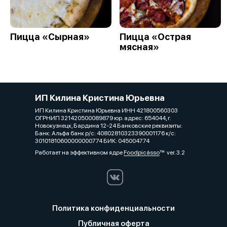
Пицца «Сырная»
Пицца «Острая
мясная»
ИП Килина Кристина Юрьевна
ИП Килина Кристина Юрьевна ИНН 421800560303
ОГРНИП 321420500089879 юр. адрес: 654044, г.
Новокузнецк, Бардина 12-24 Банковские реквизиты:
Банк: Альфа банк р/с: 40802810323390001176 к/с:
30101810600000000774 БИК: 045004774
Работает на эффективном ядре
Foodpicásso
ver. 3.2
Политика конфиденциальности
Публичная оферта