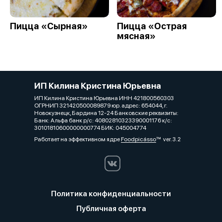
Пицца «Сырная»
Пицца «Острая
мясная»
ИП Килина Кристина Юрьевна
ИП Килина Кристина Юрьевна ИНН 421800560303
ОГРНИП 321420500089879 юр. адрес: 654044, г.
Новокузнецк, Бардина 12-24 Банковские реквизиты:
Банк: Альфа банк р/с: 40802810323390001176 к/с:
30101810600000000774 БИК: 045004774
Работает на эффективном ядре
Foodpicásso
ver. 3.2
Политика конфиденциальности
Публичная оферта