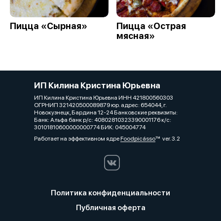
Пицца «Сырная»
Пицца «Острая
мясная»
ИП Килина Кристина Юрьевна
ИП Килина Кристина Юрьевна ИНН 421800560303
ОГРНИП 321420500089879 юр. адрес: 654044, г.
Новокузнецк, Бардина 12-24 Банковские реквизиты:
Банк: Альфа банк р/с: 40802810323390001176 к/с:
30101810600000000774 БИК: 045004774
Работает на эффективном ядре
Foodpicásso
ver. 3.2
Политика конфиденциальности
Публичная оферта