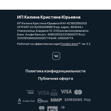
ИП Килина Кристина Юрьевна
ИП Килина Кристина Юрьевна ИНН 421800560303
ОГРНИП 321420500089879 юр. адрес: 654044, г.
Новокузнецк, Бардина 12-24 Банковские реквизиты:
Банк: Альфа банк р/с: 40802810323390001176 к/с:
30101810600000000774 БИК: 045004774
Работает на эффективном ядре
Foodpicásso
ver. 3.2
Политика конфиденциальности
Публичная оферта