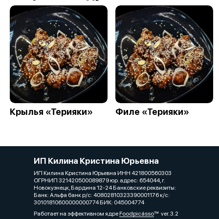
Крылья «Терияки»
Филе «Терияки»
ИП Килина Кристина Юрьевна
ИП Килина Кристина Юрьевна ИНН 421800560303
ОГРНИП 321420500089879 юр. адрес: 654044, г.
Новокузнецк, Бардина 12-24 Банковские реквизиты:
Банк: Альфа банк р/с: 40802810323390001176 к/с:
30101810600000000774 БИК: 045004774
Работает на эффективном ядре
Foodpicásso
ver. 3.2