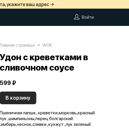
та, укажите ваш адрес →
Войти
Главная страница
WOK
Удон с креветками в
сливочном соусе
599 ₽
В корзину
Пшеничная лапша , креветки,морковь,красный
лук ,шампиньоны,перец болгарский
,имбирь,чеснок,сливки ,кунжут ,лук зеленый.